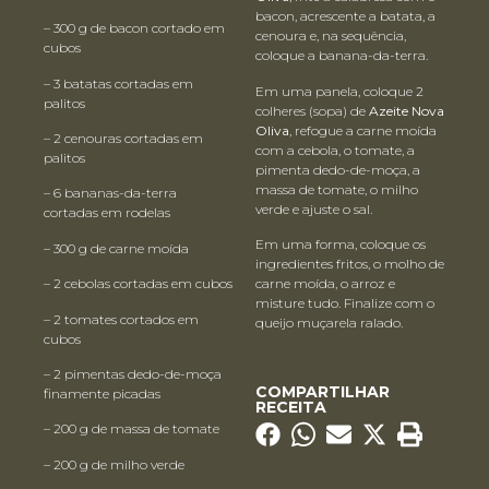
bacon, acrescente a batata, a
– 300 g de bacon cortado em
cenoura e, na sequência,
cubos
coloque a banana-da-terra.
– 3 batatas cortadas em
Em uma panela, coloque 2
palitos
colheres (sopa) de
Azeite Nova
Oliva
, refogue a carne moída
– 2 cenouras cortadas em
com a cebola, o tomate, a
palitos
pimenta dedo-de-moça, a
massa de tomate, o milho
– 6 bananas-da-terra
verde e ajuste o sal.
cortadas em rodelas
Em uma forma, coloque os
– 300 g de carne moída
ingredientes fritos, o molho de
– 2 cebolas cortadas em cubos
carne moída, o arroz e
misture tudo. Finalize com o
– 2 tomates cortados em
queijo muçarela ralado.
cubos
– 2 pimentas dedo-de-moça
COMPARTILHAR
finamente picadas
RECEITA
– 200 g de massa de tomate
– 200 g de milho verde