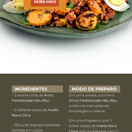
SAIBA MAIS
INGREDIENTES
MODO DE PREPARO
– 3 xícaras (chá) de
Arroz
Em uma panela, cozinhe o
Parboilizado Meu Biju
Arroz Parboilizado Meu Biju
conforme instruções da
– 3 colheres (sopa) de
Azeite
embalagem e reserve.
Nova Oliva
Em uma frigideira, com 1
– 300 g de linguiça calabresa
colher (sopa) de
Azeite Nova
cortada em cubos
Oliva
, frite a calabresa com o