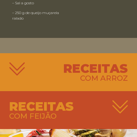
– Sal a gosto
– 250 g de queijo muçarela
ralado
RECEITAS
COM ARROZ
RECEITAS
COM FEIJÃO