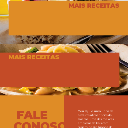
MAIS RECEITAS
MAIS RECEITAS
FALE
Meu Biju é uma linha de
produtos alimentícios da
Josapar, uma das maiores
CONOSCO
empresas do País com
origem no Rio Grande do