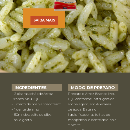
SAIBA MAIS
INGREDIENTES
MODO DE PREPARO
– 2 xícaras (chá) de Arroz
Prepare o Arroz Branco Meu
Branco Meu Biju
Biju conforme instruções da
– 1 maço de manjericão fresco
embalagem, em 4 xícaras
– 1 dente de alho
de água. Bata no
– 50ml de azeite de oliva
liquidificador as folhas de
– sal a gosto
manjericão, o dente de alho e
o azeite