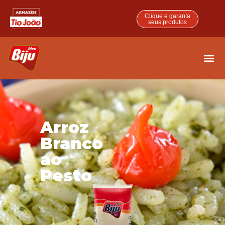
Clique e garanta
seus produtos
Arroz
Branco
ao
Pesto