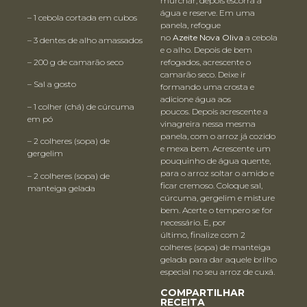
murchar, depois escorra a
água e reserve. Em uma
– 1 cebola cortada em cubos
panela, refogue
no
Azeite
Nova Oliva
a cebola
– 3 dentes de alho amassados
e o alho. Depois de bem
– 200 g de camarão seco
refogados, acrescente o
camarão seco. Deixe ir
– Sal a gosto
formando uma crosta e
adicione água aos
– 1 colher (chá) de cúrcuma
poucos. Depois acrescente a
em pó
vinagreira nessa mesma
panela, com o arroz já cozido
– 2 colheres (sopa) de
e mexa bem. Acrescente um
gergelim
pouquinho de água quente,
para o arroz soltar o amido e
– 2 colheres (sopa) de
ficar cremoso. Coloque sal,
manteiga gelada
cúrcuma, gergelim e misture
bem. Acerte o tempero se for
necessário. E, por
último, finalize com 2
colheres (sopa) de manteiga
gelada para dar aquele brilho
especial no seu arroz de cuxá.
COMPARTILHAR
RECEITA