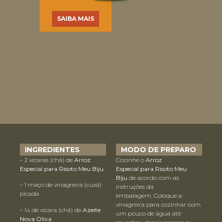
SAIBA MAIS
INGREDIENTES
MODO DE PREPARO
– 2 xícaras (chá) de
Arroz
Cozinhe o
Arroz
Especial para Risoto Meu Biju
Especial para Risoto Meu
Biju
de acordo com as
– 1 maço de vinagreira (cuxá)
instruções da
picada
embalagem. Coloque a
vinagreira para cozinhar com
– ¼ de xícara (chá) de
Azeite
um pouco de água até
Nova Oliva