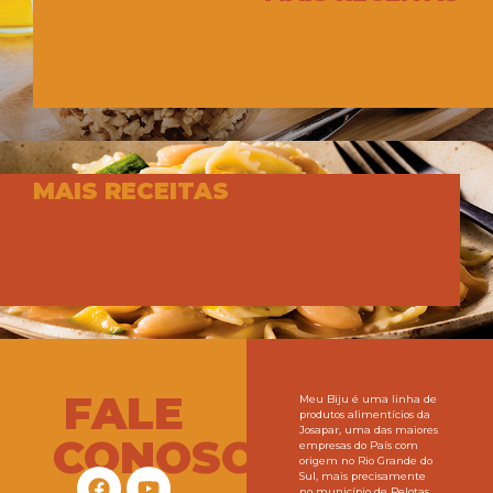
MAIS RECEITAS
FALE
Meu Biju é uma linha de
produtos alimentícios da
Josapar, uma das maiores
CONOSCO
empresas do País com
origem no Rio Grande do
Sul, mais precisamente
no município de Pelotas,