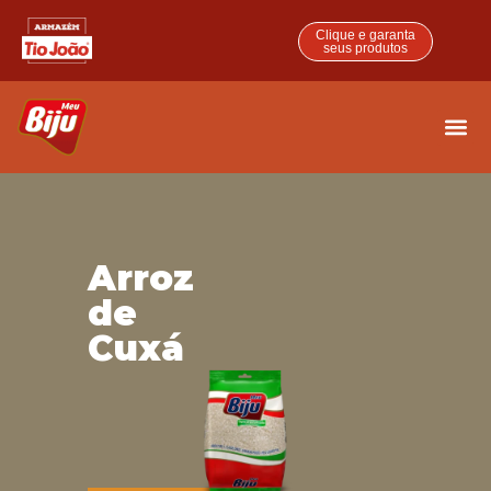
Clique e garanta
seus produtos
Arroz
de
Cuxá