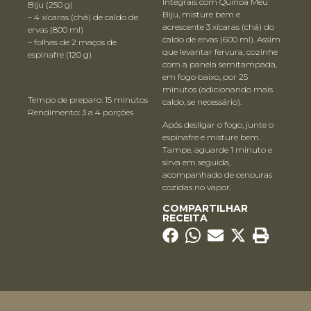
Integrais com Quinoa Meu
Biju (250 g)
Biju, misture bem e
– 4 xícaras (chá) de caldo de
acrescente 3 xícaras (chá) do
ervas (800 ml)
caldo de ervas (600 ml). Assim
– folhas de 2 maços de
que levantar fervura, cozinhe
espinafre (120 g)
com a panela semitampada,
em fogo baixo, por 25
minutos (adicionando mais
Tempo de preparo: 15 minutos
caldo, se necessário).
Rendimento: 3 a 4 porções
Após desligar o fogo, junte o
espinafre e misture bem.
Tampe, aguarde 1 minuto e
sirva em seguida,
acompanhado de cenouras
cozidas no vapor.
COMPARTILHAR
RECEITA