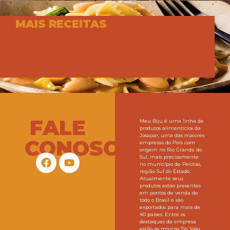
MAIS RECEITAS
FALE
Meu Biju é uma linha de
produtos alimentícios da
Josapar, uma das maiores
CONOSCO
empresas do País com
origem no Rio Grande do
Sul, mais precisamente
no município de Pelotas,
região Sul do Estado.
Atualmente seus
produtos estão presentes
em pontos de venda de
todo o Brasil e são
exportados para mais de
40 países. Entre os
destaques da empresa
estão as marcas Tio João,