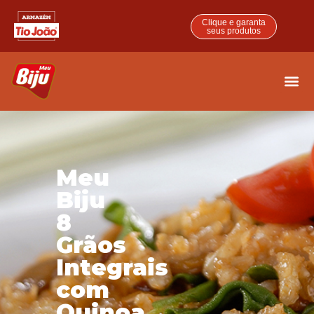
Clique e garanta
seus produtos
Meu
Biju
8
Grãos
Integrais
com
Quinoa