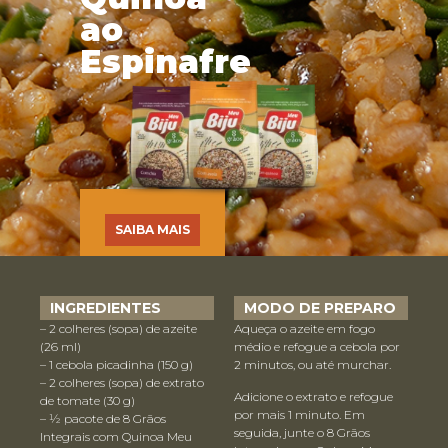
ao
Espinafre
SAIBA MAIS
INGREDIENTES
MODO DE PREPARO
– 2 colheres (sopa) de azeite
Aqueça o azeite em fogo
(26 ml)
médio e refogue a cebola por
– 1 cebola picadinha (150 g)
2 minutos, ou até murchar.
– 2 colheres (sopa) de extrato
Adicione o extrato e refogue
de tomate (30 g)
por mais 1 minuto. Em
– ½ pacote de 8 Grãos
seguida, junte o 8 Grãos
Integrais com Quinoa Meu