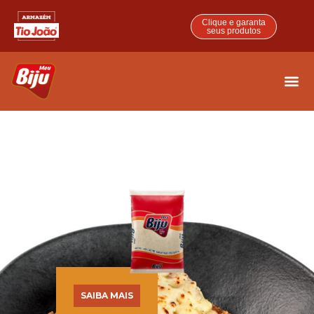
Clique e garanta
seus produtos
Parmegiana
SAIBA MAIS