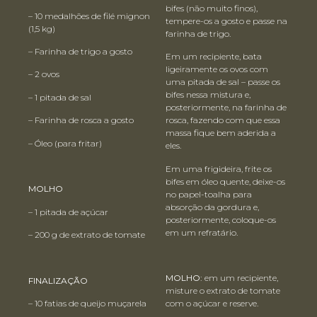
bifes (não muito finos),
– 10 medalhões de filé mignon
tempere-os a gosto e passe na
(1,5 kg)
farinha de trigo.
– Farinha de trigo a gosto
Em um recipiente, bata
ligeiramente os ovos com
– 2 ovos
uma pitada de sal – passe os
bifes nessa mistura e,
– 1 pitada de sal
posteriormente, na farinha de
– Farinha de rosca a gosto
rosca, fazendo com que essa
massa fique bem aderida a
– Óleo (para fritar)
eles.
Em uma frigideira, frite os
bifes em óleo quente, deixe-os
MOLHO
no papel-toalha para
absorção da gordura e,
– 1 pitada de açúcar
posteriormente, coloque-os
em um refratário.
– 200 g de extrato de tomate
MOLHO:
em um recipiente,
FINALIZAÇÃO
misture o extrato de tomate
– 10 fatias de queijo muçarela
com o açúcar e reserve.