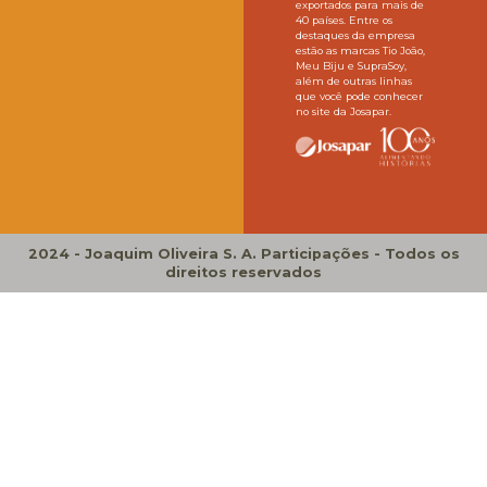
exportados para mais de
40 países. Entre os
destaques da empresa
estão as marcas Tio João,
Meu Biju e SupraSoy,
além de outras linhas
que você pode conhecer
no site da Josapar.
2024 - Joaquim Oliveira S. A. Participações - Todos os
direitos reservados