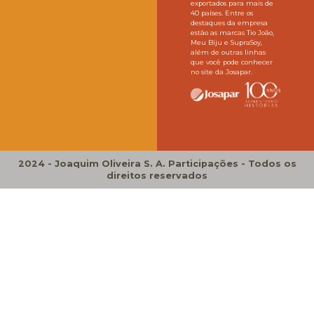
exportados para mais de
40 países. Entre os
destaques da empresa
estão as marcas Tio João,
Meu Biju e SupraSoy,
além de outras linhas
que você pode conhecer
no site da Josapar.
2024 - Joaquim Oliveira S. A. Participações - Todos os
direitos reservados