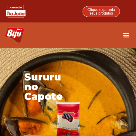
Clique e garanta
seus produtos
Sururu
no
Capote