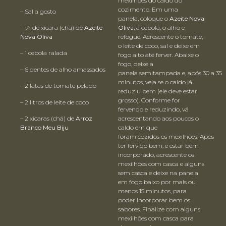
mexilhões do caldo do
cozimento. Em uma
– Sal a gosto
panela, coloque o
Azeite Nova
– ¼ de xícara (chá) de
Azeite
Oliva
, a cebola, o alho e
Nova Oliva
refogue. Acrescente o tomate,
o leite de coco, sal e deixe em
– 1 cebola ralada
fogo alto até ferver. Abaixe o
fogo, deixe a
– 6 dentes de alho amassados
panela semitampada e, após 30 a 35
minutos, veja se o caldo já
– 2 latas de tomate pelado
reduziu bem (ele deve estar
grosso). Conforme for
– 2 litros de leite de coco
fervendo e reduzindo, vá
– 2 xícaras (chá) de
Arroz
acrescentando aos poucos o
Branco Meu Biju
caldo em que
foram cozidos os mexilhões. Após
ter fervido bem, e estar bem
incorporado, acrescente os
mexilhões com casca e alguns
sem casca e deixe na panela
em fogo baixo por mais ou
menos 15 minutos, para
poder incorporar bem os
sabores. Finalize com alguns
mexilhões com casca para