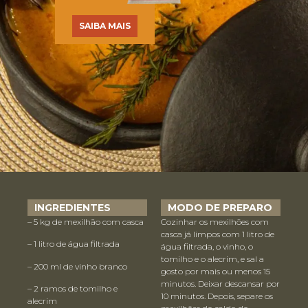
SAIBA MAIS
INGREDIENTES
MODO DE PREPARO
– 5 kg de mexilhão com casca
Cozinhar os mexilhões com
casca já limpos com 1 litro de
– 1 litro de água filtrada
água filtrada, o vinho, o
tomilho e o alecrim, e sal a
– 200 ml de vinho branco
gosto por mais ou menos 15
minutos. Deixar descansar por
– 2 ramos de tomilho e
10 minutos. Depois, separe os
alecrim